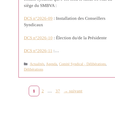
siège du SMBVA :
DCS n°2026-09
: Installation des Conseillers
Syndicaux
DCS n°2026-10
: Élection du/de la Présidente
DCS n°2026-11
:…
Catégories
Actualités
,
Agenda
,
Comité Syndical - Délibérations
,
Délibérations
Page
Page
Page
1
2
…
37
→
suivant